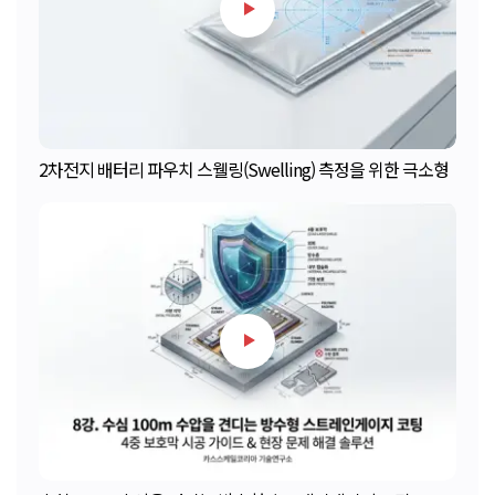
2차전지 배터리 파우치 스웰링(Swelling) 측정을 위한 극소형