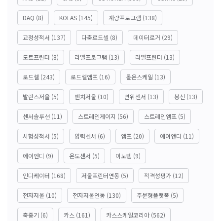
DAQ
(8)
KOLAS
(145)
계량프로그램
(138)
교정성적서
(137)
다축로드셀
(8)
데이터로거
(29)
도트프린터
(8)
라벨프로그램
(13)
라벨프린터
(13)
로드셀
(243)
로드셀앰프
(16)
롤온스케일
(13)
발란스저울
(5)
벤치저울
(10)
변위센서
(13)
봉신
(13)
센서솔루션
(11)
스트레인게이지
(56)
스트레인앰프
(5)
시험성적서
(5)
압력센서
(6)
앰프
(20)
에이앤디
(11)
에이엔디
(9)
온도센서
(5)
이노템
(9)
인디케이터
(168)
저울프린터연동
(5)
적격성평가
(12)
전자저울
(10)
전자저울연동
(130)
주문형플랫폼
(5)
축중기
(6)
카스
(161)
카스스케일코리아
(562)