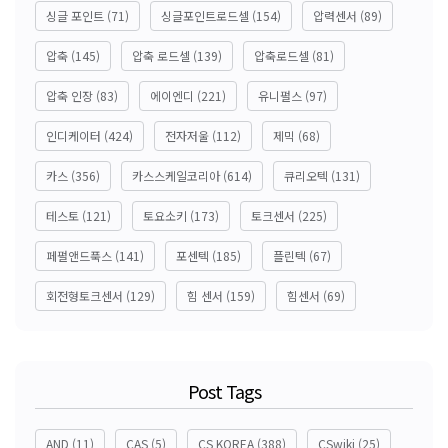
싱글 포인트
(71)
싱글포인트로드셀
(154)
압력센서
(89)
압축
(145)
압축 로드셀
(139)
압축로드셀
(81)
압축 인장
(83)
에이엔디
(221)
유니펄스
(97)
인디케이터
(424)
전자저울
(112)
제믹
(68)
카스
(356)
카스스케일코리아
(614)
큐리오텍
(131)
테스토
(121)
토요소키
(173)
토크센서
(225)
페펄앤드푹스
(141)
포센텍
(185)
플린텍
(67)
회전형토크센서
(129)
힘 센서
(159)
힘센서
(69)
Post Tags
AND
(11)
CAS
(5)
CS KOREA
(388)
CSwiki
(25)