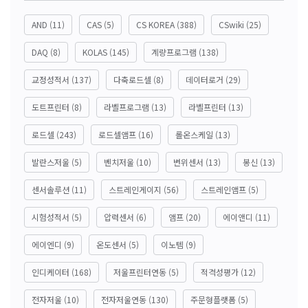
AND
(11)
CAS
(5)
CS KOREA
(388)
CSwiki
(25)
DAQ
(8)
KOLAS
(145)
계량프로그램
(138)
교정성적서
(137)
다축로드셀
(8)
데이터로거
(29)
도트프린터
(8)
라벨프로그램
(13)
라벨프린터
(13)
로드셀
(243)
로드셀앰프
(16)
롤온스케일
(13)
발란스저울
(5)
벤치저울
(10)
변위센서
(13)
봉신
(13)
센서솔루션
(11)
스트레인게이지
(56)
스트레인앰프
(5)
시험성적서
(5)
압력센서
(6)
앰프
(20)
에이앤디
(11)
에이엔디
(9)
온도센서
(5)
이노템
(9)
인디케이터
(168)
저울프린터연동
(5)
적격성평가
(12)
전자저울
(10)
전자저울연동
(130)
주문형플랫폼
(5)