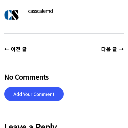
casscalemd
← 이전 글
다음 글 →
No Comments
Add Your Comment
Leave a Reply