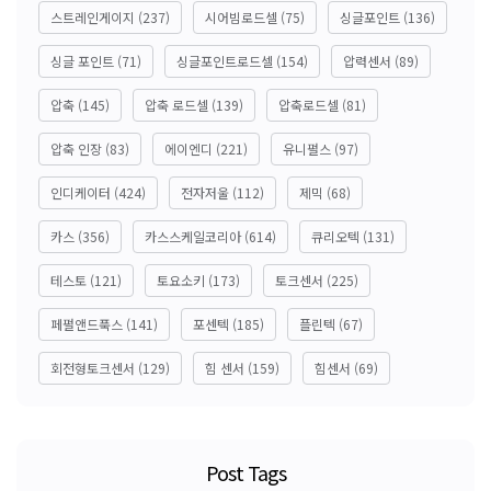
스트레인게이지
(237)
시어빔로드셀
(75)
싱글포인트
(136)
싱글 포인트
(71)
싱글포인트로드셀
(154)
압력센서
(89)
압축
(145)
압축 로드셀
(139)
압축로드셀
(81)
압축 인장
(83)
에이엔디
(221)
유니펄스
(97)
인디케이터
(424)
전자저울
(112)
제믹
(68)
카스
(356)
카스스케일코리아
(614)
큐리오텍
(131)
테스토
(121)
토요소키
(173)
토크센서
(225)
페펄앤드푹스
(141)
포센텍
(185)
플린텍
(67)
회전형토크센서
(129)
힘 센서
(159)
힘센서
(69)
Post Tags