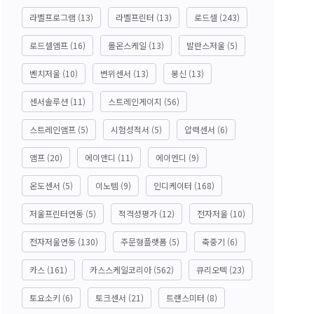
라벨프로그램
(13)
라벨프린터
(13)
로드셀
(243)
로드셀앰프
(16)
롤온스케일
(13)
발란스저울
(5)
벤치저울
(10)
변위센서
(13)
봉신
(13)
센서솔루션
(11)
스트레인게이지
(56)
스트레인앰프
(5)
시험성적서
(5)
압력센서
(6)
앰프
(20)
에이앤디
(11)
에이엔디
(9)
온도센서
(5)
이노템
(9)
인디케이터
(168)
저울프린터연동
(5)
적격성평가
(12)
전자저울
(10)
전자저울연동
(130)
주문형플랫폼
(5)
축중기
(6)
카스
(161)
카스스케일코리아
(562)
큐리오텍
(23)
토요소키
(6)
토크센서
(21)
트랜스미터
(8)