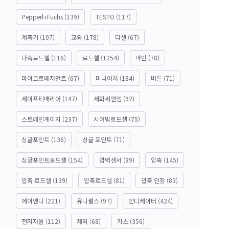
Pepperl+Fuchs
(139)
TESTO
(117)
계측기
(107)
교와
(178)
다셀
(67)
다축로드셀
(116)
로드셀
(1254)
마빈
(78)
마이크로메저먼트
(67)
미니어처
(184)
버튼
(71)
세이프티배리어
(147)
세화씨엔엠
(92)
스트레인게이지
(237)
시어빔로드셀
(75)
싱글포인트
(136)
싱글 포인트
(71)
싱글포인트로드셀
(154)
압력센서
(89)
압축
(145)
압축 로드셀
(139)
압축로드셀
(81)
압축 인장
(83)
에이엔디
(221)
유니펄스
(97)
인디케이터
(424)
전자저울
(112)
제믹
(68)
카스
(356)