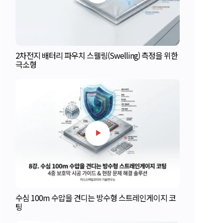
2차전지 배터리 파우치 스웰링(Swelling) 측정을 위한
극소형
수심 100m 수압을 견디는 방수형 스트레인게이지 코
팅