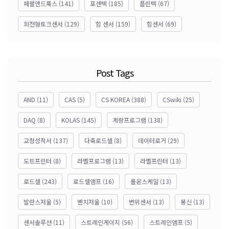
페펄앤드푹스
(141)
포센텍
(185)
플린텍
(67)
회전형토크센서
(129)
힘 센서
(159)
힘센서
(69)
Post Tags
AND
(11)
CAS
(5)
CS KOREA
(388)
CSwiki
(25)
DAQ
(8)
KOLAS
(145)
계량프로그램
(138)
교정성적서
(137)
다축로드셀
(8)
데이터로거
(29)
도트프린터
(8)
라벨프로그램
(13)
라벨프린터
(13)
로드셀
(243)
로드셀앰프
(16)
롤온스케일
(13)
발란스저울
(5)
벤치저울
(10)
변위센서
(13)
봉신
(13)
센서솔루션
(11)
스트레인게이지
(56)
스트레인앰프
(5)