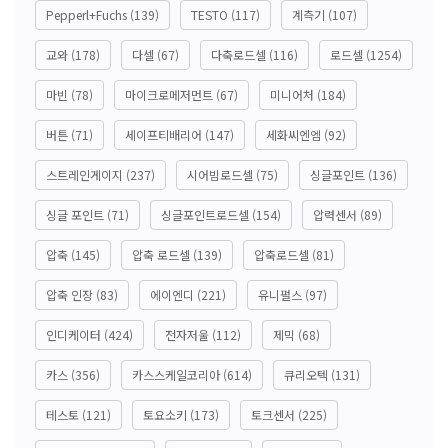
Pepperl+Fuchs
(139)
TESTO
(117)
계측기
(107)
교와
(178)
다셀
(67)
다축로드셀
(116)
로드셀
(1254)
마빈
(78)
마이크로메저먼트
(67)
미니어처
(184)
버튼
(71)
세이프티배리어
(147)
세화씨엔엠
(92)
스트레인게이지
(237)
시어빔로드셀
(75)
싱글포인트
(136)
싱글 포인트
(71)
싱글포인트로드셀
(154)
압력센서
(89)
압축
(145)
압축 로드셀
(139)
압축로드셀
(81)
압축 인장
(83)
에이엔디
(221)
유니펄스
(97)
인디케이터
(424)
전자저울
(112)
제믹
(68)
카스
(356)
카스스케일코리아
(614)
큐리오텍
(131)
테스토
(121)
토요소키
(173)
토크센서
(225)