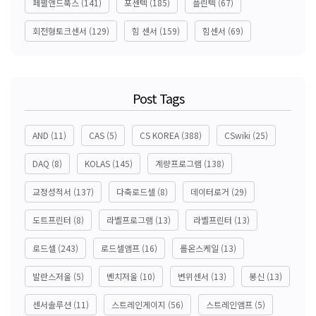
페펄앤드푹스
(141)
포센텍
(185)
플린텍
(67)
회전형토크센서
(129)
힘 센서
(159)
힘센서
(69)
Post Tags
AND
(11)
CAS
(5)
CS KOREA
(388)
CSwiki
(25)
DAQ
(8)
KOLAS
(145)
계량프로그램
(138)
교정성적서
(137)
다축로드셀
(8)
데이터로거
(29)
도트프린터
(8)
라벨프로그램
(13)
라벨프린터
(13)
로드셀
(243)
로드셀앰프
(16)
롤온스케일
(13)
발란스저울
(5)
벤치저울
(10)
변위센서
(13)
봉신
(13)
센서솔루션
(11)
스트레인게이지
(56)
스트레인앰프
(5)